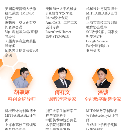
英国南安普顿大学微
美国加州大学机械设
机械设计与制造博士
机电系统（MEMS）
计&教育学双学位
MIT FABLAB认证导
硕士
Rhino设计专家
师
蘑菇云、柴火创客空
AutoCAD、工艺工装
上海市高校工程训练
间资深会员
设计专家
教育协会理事
5年+科创教学/教研/指
RiverCity&Harper
SCI收录7篇，国家发
导经验
高中STEM教练
明专利2项
36届青科赛主席奖指
Google Science
导老师
Fair社区影响力
团队累计指导获奖300
亚洲提名
余项
胡肇炜
傅祥文
潘诚
科创金牌导师
课程运营专家
全能数字制造专家
机械设计与制造博士
浙江大学生物医学工
MIT全球数字制造课
MIT FABLAB认证导
程与仪器科学
程FabAcademy认证导
师
中国美术学院公共艺
师
上海市高校工程训练
术学院特聘导师
丘成桐中学科学奖国
教育协会理事
交互装置开发师
际生物银奖