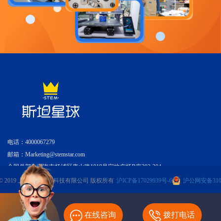
电话：4000067279
邮箱：Marketing@stemstar.com
全国总部：上海市杨浦区唐山路1018号宝地广场B座303-304
© 2019 上海立爱教育科技有限公司 版权所有
沪ICP备17029939号-6
沪公网安备3101
在线咨询
拨打电话