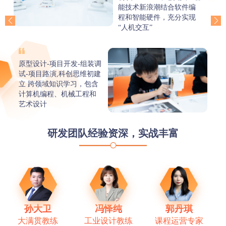
+动力系统+汽车结构跨学
科知识大融合
动手制造+后期调试 挑战机
械工程师的成就体验
研发团队经验资深，实战丰富
孙大卫
冯怿纯
郭丹琪
大满贯教练
工业设计教练
课程运营专家